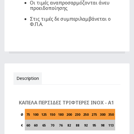
Οι τιμές αναπροσαρμόζονται άνευ
προειδοποίησης
Στις τιμές δε συμπεριλαμβάνεται ο
Φ.Π.Α.
Description
ΚΑΠΕΛΑ ΠΕΡΣΙΔΕΣ ΤΡΙΦΤΕΡΕΣ INOX - Α1
Ø
75
100
125
150
180
200
230
250
275
300
350
€
60
60
65
70
76
82
88
92
95
98
113